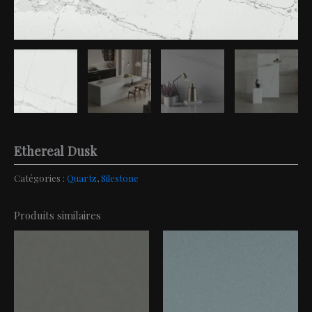
Ethereal Dusk
Catégories :
Quartz
,
Silestone
Produits similaires